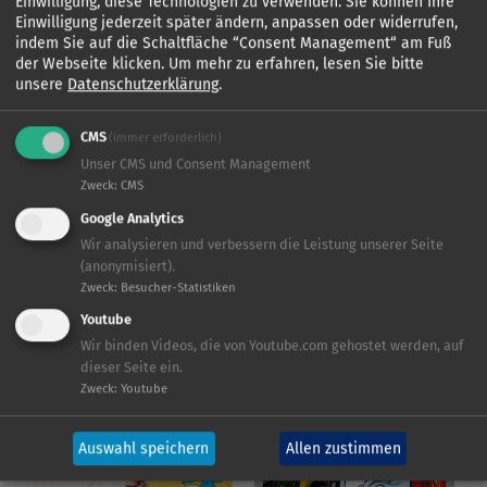
Einwilligung, diese Technologien zu verwenden. Sie können Ihre
Good Time Holding GmbH
Einwilligung jederzeit später ändern, anpassen oder widerrufen,
indem Sie auf die Schaltfläche “Consent Management“ am Fuß
der Webseite klicken.
Um mehr zu erfahren, lesen Sie bitte
unsere
Datenschutzerklärung
.
CMS
(immer erforderlich)
KIDDINX
KIDDINX
Unser CMS und Consent Management
Zweck
:
CMS
Google Analytics
Wir analysieren und verbessern die Leistung unserer Seite
(anonymisiert).
Zweck
:
Besucher-Statistiken
Youtube
Wir binden Videos, die von Youtube.com gehostet werden, auf
KIDDINX
KIDDINX
dieser Seite ein.
Zweck
:
Youtube
Auswahl speichern
Allen zustimmen