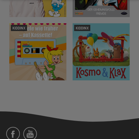
KIDDINX
KIDDINX
Social
Menü