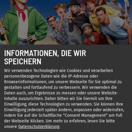
INFORMATIONEN, DIE WIR
SPEICHERN
IM KINO
BIBI BLOCKSBERG – DAS GROSSE
Wir verwenden Technologien wie Cookies und verarbeiten
personenbezogene Daten wie die IP-Adresse oder
HEXENTREFFEN
Browserinformationen, um unsere Webseite für Sie optimal zu
gestalten und fortlaufend zu verbessern. Wir verwenden die
LEONINE Studios bringt BIBI BLOCKSBERG – DAS GROSSE
Daten auch, um Ergebnisse zu messen oder unsere Website-
HEXENTREFFEN am 11. Dezember 2025 in die deutschen Kinos. Das
Inhalte auszurichten. Daher bitten wir Sie hiermit um Ihre
Teaserplakat gibt einen ersten Vorgeschmack auf den
Einwilligung, diese Technologien zu verwenden. Sie können Ihre
hexenstarken Abenteuerspaß.
Einwilligung jederzeit später ändern, anpassen oder widerrufen,
indem Sie auf die Schaltfläche “Consent Management“ am Fuß
MEHR ERFAHREN
der Webseite klicken.
Um mehr zu erfahren, lesen Sie bitte
unsere
Datenschutzerklärung
.