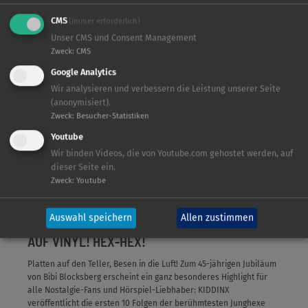
CMS
(immer erforderlich)
Unser CMS und Consent Management
Zweck
:
CMS
Google Analytics
Wir analysieren und verbessern die Leistung unserer Seite
(anonymisiert).
Zweck
:
Besucher-Statistiken
Youtube
Wir binden Videos, die von Youtube.com gehostet werden, auf
dieser Seite ein.
Zweck
:
Youtube
Auswahl speichern
Allen zustimmen
EENE MEENE RETROSTIL, BIBI GIBT’S JETZT
AUF VINYL! HEX-HEX!
Platten auf den Teller, Besen in die Luft! Zum 45-jährigen Jubiläum
von Bibi Blocksberg erscheint ein ganz besonderes Highlight für
alle Nostalgie-Fans und Hörspiel-Liebhaber: KIDDINX
veröffentlicht die ersten 10 Folgen der berühmtesten Junghexe