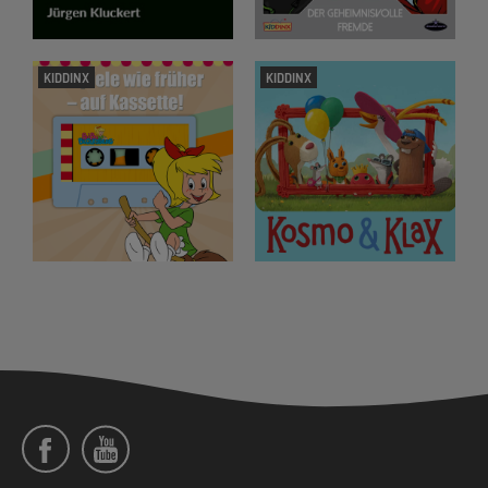
KIDDINX
KIDDINX
Social
Menü