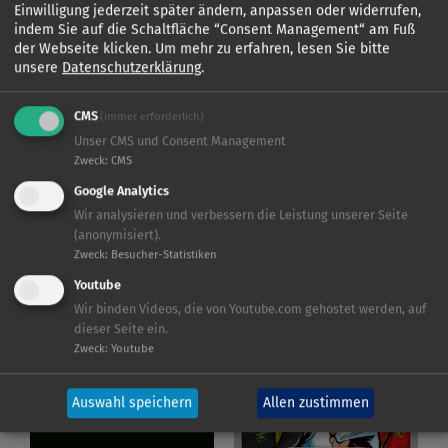
Einwilligung jederzeit später ändern, anpassen oder widerrufen,
indem Sie auf die Schaltfläche “Consent Management“ am Fuß
der Webseite klicken.
Um mehr zu erfahren, lesen Sie bitte
unsere
Datenschutzerklärung
.
KIDDINX
KIDDINX
CMS
(immer erforderlich)
Unser CMS und Consent Management
Zweck
:
CMS
Google Analytics
Wir analysieren und verbessern die Leistung unserer Seite
(anonymisiert).
Zweck
:
Besucher-Statistiken
Youtube
Wir binden Videos, die von Youtube.com gehostet werden, auf
KIDDINX
KIDDINX
dieser Seite ein.
Zweck
:
Youtube
Auswahl speichern
Allen zustimmen