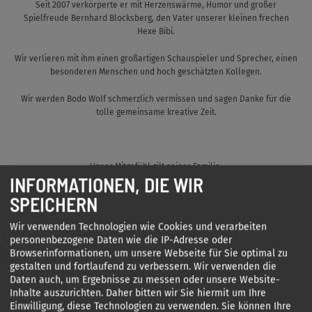
Seit 2007 verkörperte er mit Herzenswärme, Humor und großer
Spielfreude Bernhard Blocksberg, den Vater unserer kleinen frechen
Hexe Bibi.
Wir verlieren mit ihm einen großartigen Schauspieler und Sprecher, einen
besonderen Menschen und hoch geschätzten Kollegen.
Wir werden Bodo Wolf schmerzlich vermissen und sagen Danke für die
tolle gemeinsame kreative Zeit.
Unser Mitgefühl gilt seiner Familie.
INFORMATIONEN, DIE WIR
SPEICHERN
Die Geschäftsführung und alle Mitarbeiterinnen und Mitarbeiter
Wir verwenden Technologien wie Cookies und verarbeiten
personenbezogene Daten wie die IP-Adresse oder
KIDDINX Studios GmbH
Browserinformationen, um unsere Webseite für Sie optimal zu
gestalten und fortlaufend zu verbessern. Wir verwenden die
KIDDINX Media GmbH
Daten auch, um Ergebnisse zu messen oder unsere Website-
Inhalte auszurichten. Daher bitten wir Sie hiermit um Ihre
Good Time Holding GmbH
Einwilligung, diese Technologien zu verwenden. Sie können Ihre