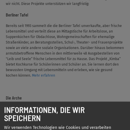
wir nicht. Diese Projekte unterstützen wir langfristig:
Berliner Tafel
Bereits seit 1993 sammelt die die Berliner Tafel unverkaufte, aber frische
Lebensmittel und verteilt diese an Mittagstische für Arbeitslose, an
Suppenküchen für Obdachlose, Wohngemeinschaften für ehemalige
Straßenkinder, an Beratungsstellen, Schul-, Theater- und Frauenprojekte
sowie an viele andere soziale Organisationen. Darüber hinaus bekommen
armutsbetroffene Menschen in den mittlerweile 48 Ausgabestellen von
"Leib und Seele“ frische Lebensmittel für zu Hause. Das Projekt „Kimba“
bietet Kochkurse für Schülerinnen und Schüler an. Sie lernen dort den
bewussten Umgang mit Lebensmitteln und erleben, wie sie gesund
kochen können.
Mehr erfahren
Die Arche
INFORMATIONEN, DIE WIR
Die Arche engagiert sich bereits seit 1995 für Kinder aus sozial
benachteiligten Lebensumständen. Mit mittlerweile 25 Standorten in ganz
SPEICHERN
Deutschland erreicht die Arche mit ihrem Angebot über 4.000 Kinder und
Jugendliche. Die Einrichtungen bieten den Kindern täglich kostenlos eine
Wir verwenden Technologien wie Cookies und verarbeiten