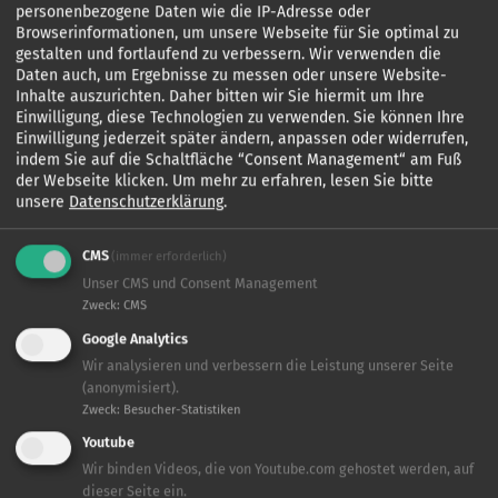
vollwertige, Mahlzeit, Hausaufgabenhilfe, sinnvolle
personenbezogene Daten wie die IP-Adresse oder
Freizeitbeschäftigungen mit Sport, Spiel und Musik und vor allem
Browserinformationen, um unsere Webseite für Sie optimal zu
Aufmerksamkeit und Bestätigung.
Mehr erfahren
gestalten und fortlaufend zu verbessern. Wir verwenden die
Daten auch, um Ergebnisse zu messen oder unsere Website-
Inhalte auszurichten. Daher bitten wir Sie hiermit um Ihre
Einwilligung, diese Technologien zu verwenden. Sie können Ihre
BETHEL
Einwilligung jederzeit später ändern, anpassen oder widerrufen,
indem Sie auf die Schaltfläche “Consent Management“ am Fuß
Für Menschen da sein. Das ist der Auftrag BETHELS seit der Gründung 1867.
der Webseite klicken.
Um mehr zu erfahren, lesen Sie bitte
Heute engagieren sich die Bodelschwinghschen Stiftungen Bethel in
unsere
Datenschutzerklärung
.
vielen Bundesländern für behinderte, kranke, alte und benachteiligte
Menschen. Zur Aufgabe von Bethel gehören‚ Assistenz- und
CMS
(immer erforderlich)
Pflegeleistungen in der eigenen Häuslichkeit, das Angebot besonderer
Wohnformen, das Betreiben von Pflegeeinrichtungen, Kliniken und
Unser CMS und Consent Management
Hospizen, Angebote zur Teilhabe an Bildung, Rehabilitation und Arbeit
Zweck
:
CMS
sowie das Betreiben von Schulen, Ausbildungsstätten und Hochschulen.
Google Analytics
Mehr erfahren
Wir analysieren und verbessern die Leistung unserer Seite
(anonymisiert).
Zweck
:
Besucher-Statistiken
Youtube
Wir binden Videos, die von Youtube.com gehostet werden, auf
dieser Seite ein.