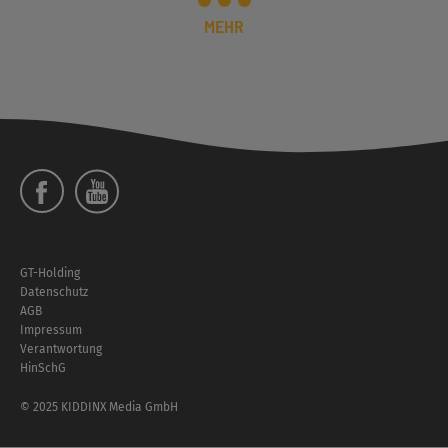
MEHR
Social
Menü
Footer
GT-Holding
Menü
Datenschutz
AGB
Impressum
Verantwortung
HinSchG
© 2025 KIDDINX Media GmbH