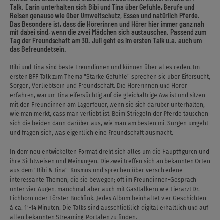
Talk. Darin unterhalten sich Bibi und Tina über Gefühle, Berufe und
Reisen genauso wie über Umweltschutz, Essen und natürlich Pferde.
Das Besondere ist, dass die Hörerinnen und Hörer hier immer ganz nah
mit dabei sind, wenn die zwei Mädchen sich austauschen. Passend zum
Tag der Freundschaft am 30. Juli geht es im ersten Talk u.a. auch um
das Befreundetsein.
Bibi und Tina sind beste Freundinnen und können über alles reden. Im
ersten BFF Talk zum Thema "Starke Gefühle" sprechen sie über Eifersucht,
Sorgen, Verliebtsein und Freundschaft. Die Hörerinnen und Hörer
erfahren, warum Tina eifersüchtig auf die gleichaltrige Ava ist und sitzen
mit den Freundinnen am Lagerfeuer, wenn sie sich darüber unterhalten,
wie man merkt, dass man verliebt ist. Beim Striegeln der Pferde tauschen
sich die beiden dann darüber aus, wie man am besten mit Sorgen umgeht
und fragen sich, was eigentlich eine Freundschaft ausmacht.
In dem neu entwickelten Format dreht sich alles um die Hauptfiguren und
ihre Sichtweisen und Meinungen. Die zwei treffen sich an bekannten Orten
aus dem "Bibi & Tina"-Kosmos und sprechen über verschiedene
interessante Themen, die sie bewegen; oft im Freundinnen-Gespräch
unter vier Augen, manchmal aber auch mit Gasttalkern wie Tierarzt Dr.
Eichhorn oder Förster Buchfink. Jedes Album beinhaltet vier Geschichten
à ca. 11-14 Minuten. Die Talks sind ausschließlich digital erhältlich und auf
allen bekannten Streaming-Portalen zu finden.