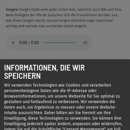
Sorgen:
Sorgen hatte wohl jeder schon mal, natürlich auch Bibi und Tina.
Beim Striegeln der Pferde tauschen sich die Freundinnen darüber aus,
was ihnen Sorgen macht, warum Sorgen vielleicht sogar manchmal
wichtig sind und wie man am besten damit umgeht.
INFORMATIONEN, DIE WIR
Freundschaft:
Bibi und Tina fragen sich, was eine gute Freundschaft
ausmacht. Außerdem sprechen sie darüber, welche Rolle Verlässlichkeit,
SPEICHERN
Vertrauen und die Fähigkeit, ein Geheimnis zu bewahren oder sich für die
andere freuen zu können dabei spielen.
Wir verwenden Technologien wie Cookies und verarbeiten
personenbezogene Daten wie die IP-Adresse oder
Browserinformationen, um unsere Webseite für Sie optimal zu
gestalten und fortlaufend zu verbessern. Wir verwenden die
Daten auch, um Ergebnisse zu messen oder unsere Website-
Inhalte auszurichten. Daher bitten wir Sie hiermit um Ihre
Einwilligung, diese Technologien zu verwenden. Sie können Ihre
Einwilligung jederzeit später ändern, anpassen oder widerrufen,
Pressekontakt
indem Sie auf die Schaltfläche “Consent Management“ am Fuß