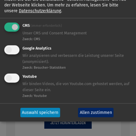
KIDDINX Pressestelle
der Webseite klicken.
Um mehr zu erfahren, lesen Sie bitte
Rico-Thore Kauert (PRonline Media)
unsere
Datenschutzerklärung
.
rico.kauert
[at]
PRonline.de
(rico[dot]kauert[at]PRonline[dot]de)
Tel.: 0177 46 43 648
CMS
(immer erforderlich)
Unser CMS und Consent Management
Zweck
:
CMS
Google Analytics
Material
Wir analysieren und verbessern die Leistung unserer Seite
(anonymisiert).
Zweck
:
Besucher-Statistiken
Youtube
Wir binden Videos, die von Youtube.com gehostet werden, auf
dieser Seite ein.
Zweck
:
Youtube
Pressemitteilung Bibi & Tina BFF Talk
Auswahl speichern
Allen zustimmen
JETZT HERUNTERLADEN