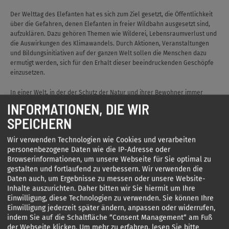
Der Welttag des Elefanten hat es sich zum Ziel gesetzt, die Öffentlichkeit
über die Gefahren, denen Elefanten in freier Wildbahn ausgesetzt sind,
aufzuklären. Dazu gehören Themen wie Wilderei, Lebensraumverlust und
die Auswirkungen des Klimawandels. Durch Aktionen, Veranstaltungen
und Bildungsinitiativen auf der ganzen Welt sollen die Menschen dazu
ermutigt werden, sich für den Erhalt dieser beeindruckenden Geschöpfe
einzusetzen.
In einer Welt, in der der Schutz der Natur und ihrer Bewohner immer
dringlicher wird, erinnert uns Benjamin Blümchen daran, dass wir alle
INFORMATIONEN, DIE WIR
eine Rolle spielen können, um die Schönheit und Vielfalt unseres
SPEICHERN
Planeten zu bewahren. Der Welttag des Elefanten am 12. August bietet
eine Gelegenheit, diesem Ziel näher zu kommen und die Elefanten als ein
Wir verwenden Technologien wie Cookies und verarbeiten
Symbol für die bedrohte Tierwelt zu würdigen.
personenbezogene Daten wie die IP-Adresse oder
Browserinformationen, um unsere Webseite für Sie optimal zu
gestalten und fortlaufend zu verbessern. Wir verwenden die
Daten auch, um Ergebnisse zu messen oder unsere Website-
Inhalte auszurichten. Daher bitten wir Sie hiermit um Ihre
Einwilligung, diese Technologien zu verwenden. Sie können Ihre
Einwilligung jederzeit später ändern, anpassen oder widerrufen,
indem Sie auf die Schaltfläche “Consent Management“ am Fuß
der Webseite klicken.
Um mehr zu erfahren, lesen Sie bitte