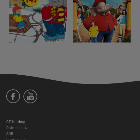
Social
Menü
Footer
GT-Holding
Menü
Datenschutz
AGB
Impressum