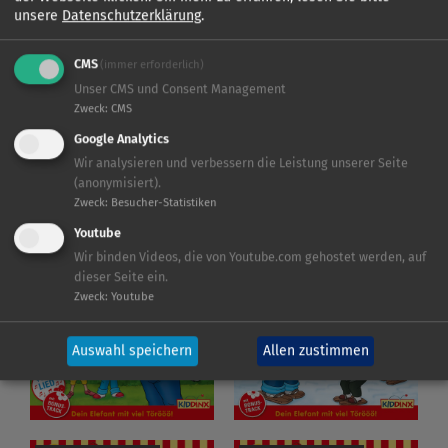
unsere
Datenschutzerklärung
.
KIDDINX-Player
Folge 155 - Und der
CMS
(immer erforderlich)
Roboter
Alle Hörspielfolgen und Filme in
Unser CMS und Consent Management
der Streaming-App
Entdecke alle Benjamin
Zweck
:
CMS
Neuheiten
Google Analytics
Wir analysieren und verbessern die Leistung unserer Seite
(anonymisiert).
Zweck
:
Besucher-Statistiken
Youtube
BENJAMIN BLÜMCHEN
BENJAMIN BLÜMCHEN
Wir binden Videos, die von Youtube.com gehostet werden, auf
dieser Seite ein.
Zweck
:
Youtube
Auswahl speichern
Allen zustimmen