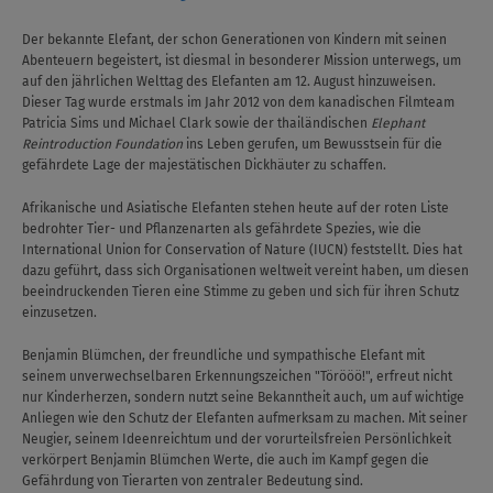
Der bekannte Elefant, der schon Generationen von Kindern mit seinen
Abenteuern begeistert, ist diesmal in besonderer Mission unterwegs, um
auf den jährlichen Welttag des Elefanten am 12. August hinzuweisen.
Dieser Tag wurde erstmals im Jahr 2012 von dem kanadischen Filmteam
Patricia Sims und Michael Clark sowie der thailändischen
Elephant
Reintroduction Foundation
ins Leben gerufen, um Bewusstsein für die
gefährdete Lage der majestätischen Dickhäuter zu schaffen.
Afrikanische und Asiatische Elefanten stehen heute auf der roten Liste
bedrohter Tier- und Pflanzenarten als gefährdete Spezies, wie die
International Union for Conservation of Nature (IUCN) feststellt. Dies hat
dazu geführt, dass sich Organisationen weltweit vereint haben, um diesen
beeindruckenden Tieren eine Stimme zu geben und sich für ihren Schutz
einzusetzen.
Benjamin Blümchen, der freundliche und sympathische Elefant mit
seinem unverwechselbaren Erkennungszeichen "Törööö!", erfreut nicht
nur Kinderherzen, sondern nutzt seine Bekanntheit auch, um auf wichtige
Anliegen wie den Schutz der Elefanten aufmerksam zu machen. Mit seiner
Neugier, seinem Ideenreichtum und der vorurteilsfreien Persönlichkeit
verkörpert Benjamin Blümchen Werte, die auch im Kampf gegen die
Gefährdung von Tierarten von zentraler Bedeutung sind.