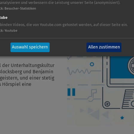
 analysieren und verbessern die Leistung unserer Seite (anonymisiert).
ck
:
Besucher-Statistiken
tube
DITION, DIE
 binden Videos, die von Youtube.com gehostet werden, auf dieser Seite ein.
ck
:
Youtube
EUTE
Auswahl speichern
Allen zustimmen
l der Unterhaltungskultur
i Blocksberg und Benjamin
eistern, und einer stetig
 Hörspiel eine