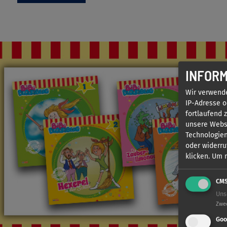
INFORM
Wir verwend
IP-Adresse o
fortlaufend 
unsere Websi
Technologien
oder widerru
klicken.
Um m
CM
Uns
Zwe
Goo