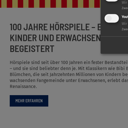
Wir
Zwe
You
100 JAHRE HÖRSPIELE – EINE TRA
Wir
Zwe
KINDER UND ERWACHSENE BIS H
BEGEISTERT
Hörspiele sind seit über 100 Jahren ein fester Bestandtei
– und sie sind beliebter denn je. Mit Klassikern wie Bib
Blümchen, die seit Jahrzehnten Millionen von Kindern beg
wachsenden Fangemeinde unter Erwachsenen, erlebt das
Renaissance.
MEHR ERFAHREN