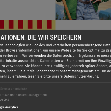
EENE MEENE RE
ATIONEN, DIE WIR SPEICHERN
VINYL! HEX-HE
en Technologien wie Cookies und verarbeiten personenbezogene Date
der Browserinformationen, um unsere Webseite für Sie optimal zu ges
zu verbessern. Wir verwenden die Daten auch, um Ergebnisse zu mess
Platten auf den Teller, Be
te-Inhalte auszurichten. Daher bitten wir Sie hiermit um Ihre Einwilli
Blocksberg erscheint ein 
 zu verwenden. Sie können Ihre Einwilligung jederzeit später ändern,
Hörspiel-Liebhaber: KIDDI
fen, indem Sie auf die Schaltfläche “Consent Management“ am Fuß d
Junghexe Deutschlands als 
ehr zu erfahren, lesen Sie bitte unsere
Datenschutzerklärung
.
Titellieds und Artworks au
S
(immer erforderlich)
MEHR ERFAHREN
er CMS und Consent Management
ck
:
CMS
gle Analytics