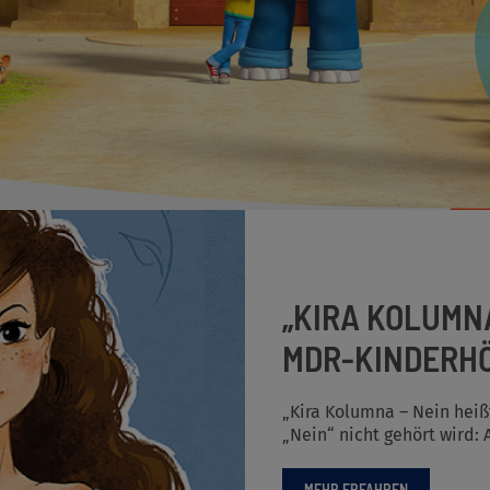
„KIRA KOLUMNA 
DR-KINDERHÖ
„Kira Kolumna – Nein heiß
„Nein“ nicht gehört wird:
MEHR ERFAHREN