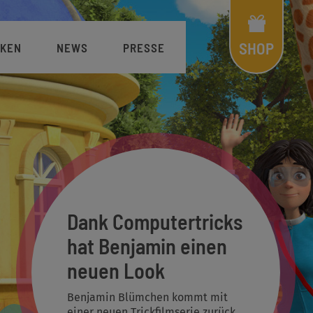
Shop
Menü
SHOP
KEN
NEWS
PRESSE
Dank Computertricks
hat Benjamin einen
neuen Look
Benjamin Blümchen kommt mit
einer neuen Trickfilmserie zurück