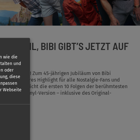
TROSTIL, BIBI GIBT’S JETZT AUF
X!
n wie die
talten und
en oder
sen in die Luft! Zum 45-jährigen Jubiläum von Bibi
gung, diese
ganz besonderes Highlight für alle Nostalgie-Fans und
 anpassen
NX veröffentlicht die ersten 10 Folgen der berühmtesten
er Webseite
limitierte Vinyl-Version – inklusive des Original-
s den 80ern.