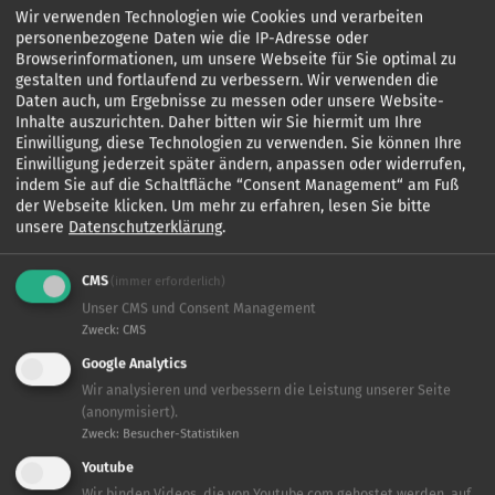
Wir verwenden Technologien wie Cookies und verarbeiten
personenbezogene Daten wie die IP-Adresse oder
Browserinformationen, um unsere Webseite für Sie optimal zu
gestalten und fortlaufend zu verbessern. Wir verwenden die
PRESSEKONTAKT:
Daten auch, um Ergebnisse zu messen oder unsere Website-
Inhalte auszurichten. Daher bitten wir Sie hiermit um Ihre
Rico-Thore Kauert (PRonline.de)
Einwilligung, diese Technologien zu verwenden. Sie können Ihre
Einwilligung jederzeit später ändern, anpassen oder widerrufen,
rico.kauert
[at]
PRonline.de
(rico[dot]kauert[at]PRonline[dot]de)
indem Sie auf die Schaltfläche “Consent Management“ am Fuß
der Webseite klicken.
Um mehr zu erfahren, lesen Sie bitte
Material
unsere
Datenschutzerklärung
.
CMS
(immer erforderlich)
Unser CMS und Consent Management
Zweck
:
CMS
Google Analytics
Wir analysieren und verbessern die Leistung unserer Seite
(anonymisiert).
Zweck
:
Besucher-Statistiken
Youtube
Wir binden Videos, die von Youtube.com gehostet werden, auf