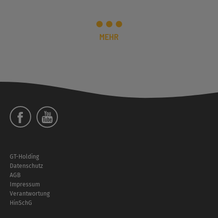
MEHR
Social
Menü
Footer
GT-Holding
Menü
Datenschutz
AGB
Impressum
Verantwortung
HinSchG