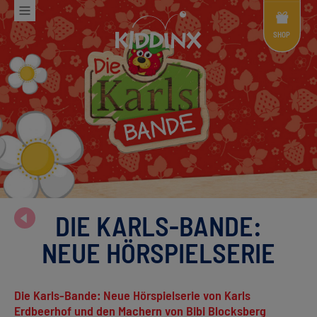
Shop
Menü
SHOP
DIE KARLS-BANDE:
NEUE HÖRSPIELSERIE
Die Karls-Bande: Neue Hörspielserie von Karls
Erdbeerhof und den Machern von Bibi Blocksberg