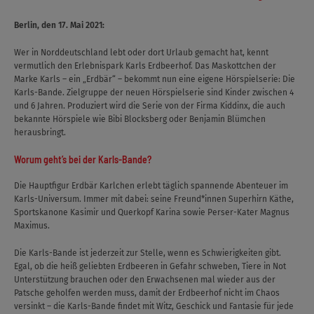
Berlin, den 17. Mai 2021:
Wer in Norddeutschland lebt oder dort Urlaub gemacht hat, kennt
vermutlich den Erlebnispark Karls Erdbeerhof. Das Maskottchen der
Marke Karls – ein „Erdbär“ – bekommt nun eine eigene Hörspielserie: Die
Karls-Bande. Zielgruppe der neuen Hörspielserie sind Kinder zwischen 4
und 6 Jahren. Produziert wird die Serie von der Firma Kiddinx, die auch
bekannte Hörspiele wie Bibi Blocksberg oder Benjamin Blümchen
herausbringt.
Worum geht’s bei der Karls-Bande?
Die Hauptfigur Erdbär Karlchen erlebt täglich spannende Abenteuer im
Karls-Universum. Immer mit dabei: seine Freund*innen Superhirn Käthe,
Sportskanone Kasimir und Querkopf Karina sowie Perser-Kater Magnus
Maximus.
Die Karls-Bande ist jederzeit zur Stelle, wenn es Schwierigkeiten gibt.
Egal, ob die heiß geliebten Erdbeeren in Gefahr schweben, Tiere in Not
Unterstützung brauchen oder den Erwachsenen mal wieder aus der
Patsche geholfen werden muss, damit der Erdbeerhof nicht im Chaos
versinkt – die Karls-Bande findet mit Witz, Geschick und Fantasie für jede