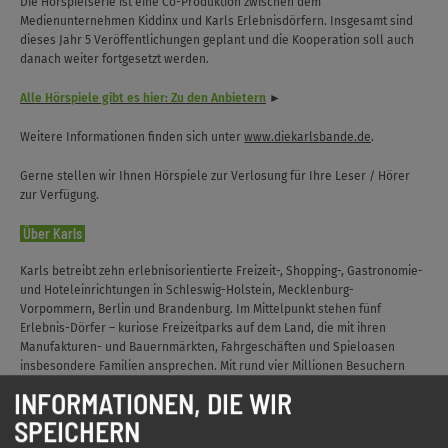
Die Hörspielserie ist eine Co-Produktion zwischen dem
Medienunternehmen Kiddinx und Karls Erlebnisdörfern. Insgesamt sind
dieses Jahr 5 Veröffentlichungen geplant und die Kooperation soll auch
danach weiter fortgesetzt werden.
Alle Hörspiele gibt es hier: Zu den Anbietern
►
Weitere Informationen finden sich unter
www.diekarlsbande.de
.
Gerne stellen wir Ihnen Hörspiele zur Verlosung für Ihre Leser / Hörer
zur Verfügung.
Über Karls
Karls betreibt zehn erlebnisorientierte Freizeit-, Shopping-, Gastronomie-
und Hoteleinrichtungen in Schleswig-Holstein, Mecklenburg-
Vorpommern, Berlin und Brandenburg. Im Mittelpunkt stehen fünf
Erlebnis-Dörfer – kuriose Freizeitparks auf dem Land, die mit ihren
Manufakturen- und Bauernmärkten, Fahrgeschäften und Spieloasen
insbesondere Familien ansprechen. Mit rund vier Millionen Besuchern
zählen sie heute zu den beliebtesten Freizeiteinrichtungen im Nordosten
INFORMATIONEN, DIE WIR
Deutschlands. Daneben gehören ein Online-Shop, ein Erdbeer-Hof sowie
SPEICHERN
Karls Media AG, die täglich interaktive Live-Shows produziert und streamt,
zum Unternehmen. Der Hauptsitz von Karls ist Rövershagen bei Rostock.