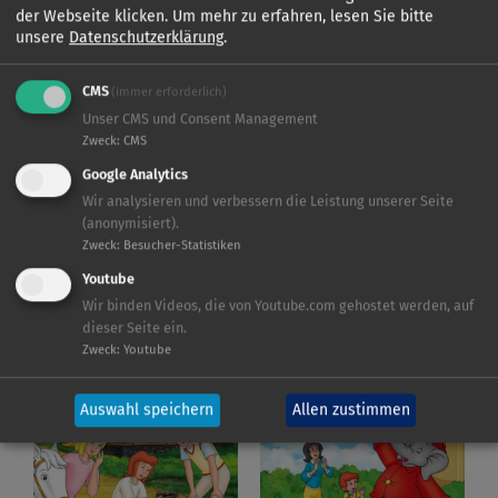
der Webseite klicken.
Um mehr zu erfahren, lesen Sie bitte
unsere
Datenschutzerklärung
.
CMS
(immer erforderlich)
Unser CMS und Consent Management
Zweck
:
CMS
KIDDINX
BIBI BLOCKSBERG
Google Analytics
Wir analysieren und verbessern die Leistung unserer Seite
(anonymisiert).
Zweck
:
Besucher-Statistiken
Youtube
Wir binden Videos, die von Youtube.com gehostet werden, auf
dieser Seite ein.
Zweck
:
Youtube
BIBI UND TINA
BENJAMIN BLÜMCHEN
Auswahl speichern
Allen zustimmen