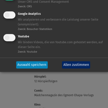
Unser CMS und Consent Management
Zweck
:
CMS
Google Analytics
Wir analysieren und verbessern die Leistung unserer Seite
Zielgruppe:
(anonymisiert).
Mädchen
Zweck
:
Besucher-Statistiken
Alter ab 4 Jahre
FACTS
Youtube
Markenkern:
Wir binden Videos, die von Youtube.com gehostet werden, auf
Mit hochwertigen Geschichten eines Themen-Mix
dieser Seite ein.
aus Prinzessinnendasein und Pferdeabenteuern
Zweck
:
Youtube
sowie der spielerischen Vermittlung von
Sozialkompetenz und den richtigen Werten bietet
Emmy ein umfassendes, aber glaubhaftes
Auswahl speichern
Allen zustimmen
Spektrum an Mädchenträumen aller Art.
Hörspiel:
12 Hörspielfolgen
Comic:
Mädchenmagazin des Egmont-Ehapa-Verlags
Kino: