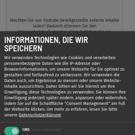
Möchten Sie von
Youtube
bereitgestellte externe Inhalte
laden? Dadurch stimmen Sie den
Datenschutzbedingungen eines Drittdienstes zu!
INFORMATIONEN, DIE WIR
Beachten Sie bitte hierzu unsere Datenschutzerklärung,
die am Seitenfuß verlinkt ist.
SPEICHERN
Wir verwenden Technologien wie Cookies und verarbeiten
Ja
personenbezogene Daten wie die IP-Adresse oder
Browserinformationen, um unsere Webseite für Sie optimal zu
gestalten und fortlaufend zu verbessern. Wir verwenden die
Daten auch, um Ergebnisse zu messen oder unsere Website-
Inhalte auszurichten. Daher bitten wir Sie hiermit um Ihre
Einwilligung, diese Technologien zu verwenden. Sie können Ihre
Einwilligung jederzeit später ändern, anpassen oder widerrufen,
indem Sie auf die Schaltfläche “Consent Management“ am Fuß
der Webseite klicken.
Um mehr zu erfahren, lesen Sie bitte
unsere
Datenschutzerklärung
.
CMS
(immer erforderlich)