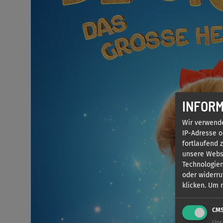
INFORM
Wir verwend
IP-Adresse o
fortlaufend 
unsere Websi
Technologien
oder widerru
klicken.
Um m
CM
Uns