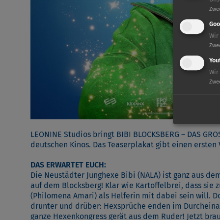
Zwe
Goo
Wir
Zwe
You
Wir
Zwe
LEONINE Studios bringt BIBI BLOCKSBERG – DAS GRO
deutschen Kinos. Das Teaserplakat gibt einen erste
DAS ERWARTET EUCH:
Die Neustädter Junghexe Bibi (NALA) ist ganz aus de
auf dem Blocksberg! Klar wie Kartoffelbrei, dass si
(Philomena Amari) als Helferin mit dabei sein will. 
drunter und drüber: Hexsprüche enden im Durcheinand
ganze Hexenkongress gerät aus dem Ruder! Jetzt brau