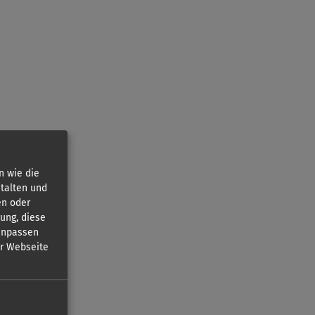
n wie die
talten und
en oder
gung, diese
 anpassen
er Webseite