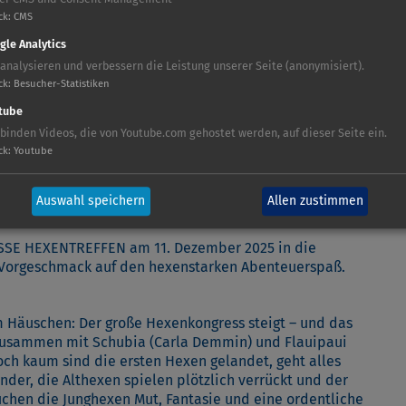
ck
:
CMS
gle Analytics
 analysieren und verbessern die Leistung unserer Seite (anonymisiert).
ck
:
Besucher-Statistiken
tube
 binden Videos, die von Youtube.com gehostet werden, auf dieser Seite ein.
ck
:
Youtube
Auswahl speichern
Allen zustimmen
SSE HEXENTREFFEN am 11. Dezember 2025 in die
n Vorgeschmack auf den hexenstarken Abenteuerspaß.
m Häuschen: Der große Hexenkongress steigt – und das
e zusammen mit Schubia (Carla Demmin) und Flauipaui
Doch kaum sind die ersten Hexen gelandet, geht alles
er, die Althexen spielen plötzlich verrückt und der
chen die Junghexen Mut, Fantasie und eine ordentliche