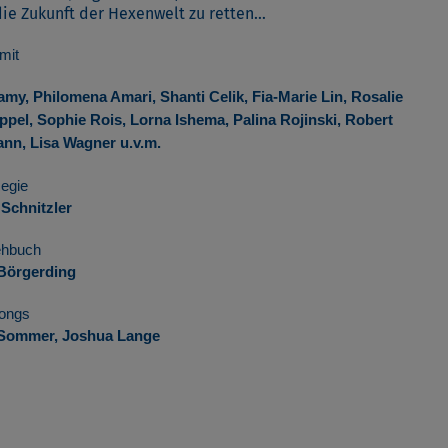
die Zukunft der Hexenwelt zu retten…
mit
amy, Philomena Amari,
Shanti Celik, Fia-Marie Lin, Rosalie
ppel, Sophie Rois, Lorna Ishema, Palina Rojinski, Robert
ann, Lisa Wagner u.v.m.
egie
Schnitzler
ehbuch
 Börgerding
ongs
o Sommer, Joshua Lange