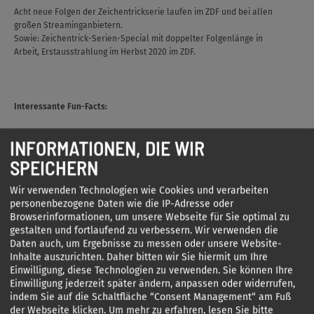
Acht neue Folgen der Zeichentrickserie laufen im ZDF und bei allen
großen Streaminganbietern.
Sowie: Zeichentrick-Serien-Special mit doppelter Folgenlänge in
Arbeit, Erstausstrahlung im Herbst 2020 im ZDF.
Interessante Fun-Facts:
Bibis Bruder Boris verschwand nach Folge 7 – angeblich zu den
INFORMATIONEN, DIE WIR
Großeltern und taucht seitdem nie wieder auf.
Das Spin off „Bibi & Tina“ hat sich seit 1991 ebenfalls zu einem
SPEICHERN
Riesenerfolg entwickelt. Der Soundtrack zum Kinofilm „Bibi & Tina –
Mädchen gegen Jungs“ kletterte 2016 auf Platz 1 der deutschen
Wir verwenden Technologien wie Cookies und verarbeiten
Albumcharts.
personenbezogene Daten wie die IP-Adresse oder
Gerrit Schmidt-Foß, Sprecher von Bibis Freund Florian, spricht seit
Browserinformationen, um unsere Webseite für Sie optimal zu
1993 auch die Synchronstimme von Leonardo DiCaprio.
gestalten und fortlaufend zu verbessern. Wir verwenden die
Nicht nur die menschlichen Figuren werden von namhaften
Daten auch, um Ergebnisse zu messen oder unsere Website-
Schauspielern gesprochen. Neben ihrer Arbeit an der Berliner
Inhalte auszurichten. Daher bitten wir Sie hiermit um Ihre
Schaubühne spricht – oder kräht – die Darstellerin Cathlen Gawlich
Einwilligung, diese Technologien zu verwenden. Sie können Ihre
bei Bibi Blocksberg auch Tante Manias Raben Abraxas.
Einwilligung jederzeit später ändern, anpassen oder widerrufen,
indem Sie auf die Schaltfläche “Consent Management“ am Fuß
der Webseite klicken.
Um mehr zu erfahren, lesen Sie bitte