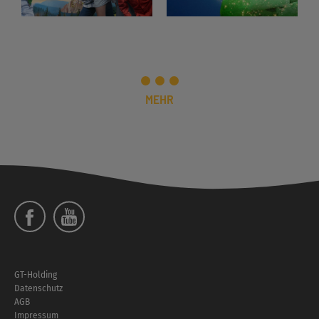
MEHR
Social
Menü
Footer
GT-Holding
Menü
Datenschutz
AGB
Impressum