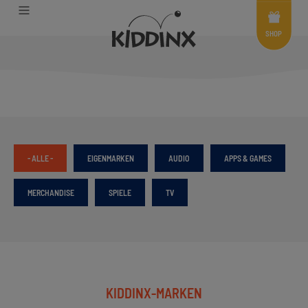
Shop
Menü
SHOP
- ALLE -
EIGENMARKEN
AUDIO
APPS & GAMES
MERCHANDISE
SPIELE
TV
KIDDINX-MARKEN