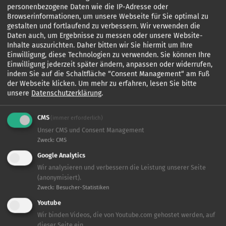
personenbezogene Daten wie die IP-Adresse oder
Browserinformationen, um unsere Webseite für Sie optimal zu
gestalten und fortlaufend zu verbessern. Wir verwenden die
Daten auch, um Ergebnisse zu messen oder unsere Website-
Inhalte auszurichten. Daher bitten wir Sie hiermit um Ihre
Einwilligung, diese Technologien zu verwenden. Sie können Ihre
Einwilligung jederzeit später ändern, anpassen oder widerrufen,
indem Sie auf die Schaltfläche “Consent Management“ am Fuß
der Webseite klicken.
Um mehr zu erfahren, lesen Sie bitte
unsere
Datenschutzerklärung
.
CMS
(immer erforderlich)
Unser CMS und Consent Management
Zweck
:
CMS
Google Analytics
Wir analysieren und verbessern die Leistung unserer Seite
(anonymisiert).
Zweck
:
Besucher-Statistiken
Youtube
Wir binden Videos, die von Youtube.com gehostet werden, auf
dieser Seite ein.