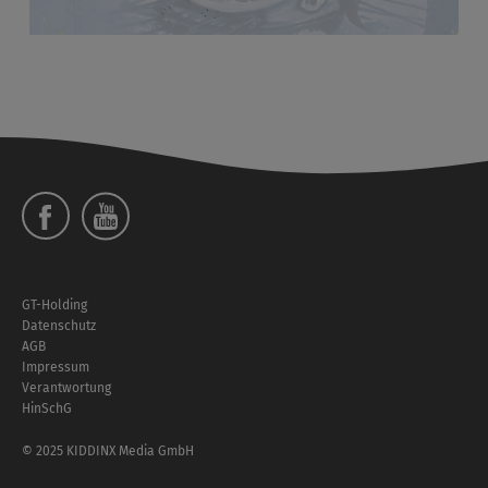
Social
Menü
Footer
GT-Holding
Menü
Datenschutz
AGB
Impressum
Verantwortung
HinSchG
© 2025 KIDDINX Media GmbH