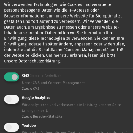
Wir verwenden Technologien wie Cookies und verarbeiten
personenbezogene Daten wie die IP-Adresse oder
Browserinformationen, um unsere Webseite für Sie optimal zu
gestalten und fortlaufend zu verbessern. Wir verwenden die
PRESSEKONTAKT:
Daten auch, um Ergebnisse zu messen oder unsere Website-
Inhalte auszurichten. Daher bitten wir Sie hiermit um Ihre
Rico-Thore Kauert (PRonline.de)
Einwilligung, diese Technologien zu verwenden. Sie können Ihre
Einwilligung jederzeit später ändern, anpassen oder widerrufen,
rico.kauert
[at]
PRonline.de
(rico[dot]kauert[at]PRonline[dot]de)
indem Sie auf die Schaltfläche “Consent Management“ am Fuß
der Webseite klicken.
Um mehr zu erfahren, lesen Sie bitte
Material
unsere
Datenschutzerklärung
.
CMS
(immer erforderlich)
Unser CMS und Consent Management
Zweck
:
CMS
Google Analytics
Wir analysieren und verbessern die Leistung unserer Seite
(anonymisiert).
Zweck
:
Besucher-Statistiken
Youtube
Wir binden Videos, die von Youtube.com gehostet werden, auf