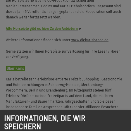
Die Hörspielserie ist eine Co-Produktion zwischen dem
Medienunternehmen Kiddinx und Karls Erlebnisdörfern. Insgesamt sind
dieses Jahr 5 Veröffentlichungen geplant und die Kooperation soll auch
danach weiter fortgesetzt werden.
Alle Hörspiele gibt es hier: Zu den Anbietern
►
Weitere Informationen finden sich unter
www.diekarlsbande.de
.
Gerne stellen wir Ihnen Hörspiele zur Verlosung für Ihre Leser / Hörer
zur Verfügung.
Über Karls
Karls betreibt zehn erlebnisorientierte Freizeit-, Shopping-, Gastronomie-
und Hoteleinrichtungen in Schleswig-Holstein, Mecklenburg-
Vorpommern, Berlin und Brandenburg. Im Mittelpunkt stehen fünf
Erlebnis-Dörfer – kuriose Freizeitparks auf dem Land, die mit ihren
Manufakturen- und Bauernmärkten, Fahrgeschäften und Spieloasen
insbesondere Familien ansprechen. Mit rund vier Millionen Besuchern
zählen sie heute zu den beliebtesten Freizeiteinrichtungen im Nordosten
INFORMATIONEN, DIE WIR
Deutschlands. Daneben gehören ein Online-Shop, ein Erdbeer-Hof sowie
SPEICHERN
Karls Media AG, die täglich interaktive Live-Shows produziert und streamt,
zum Unternehmen. Der Hauptsitz von Karls ist Rövershagen bei Rostock.