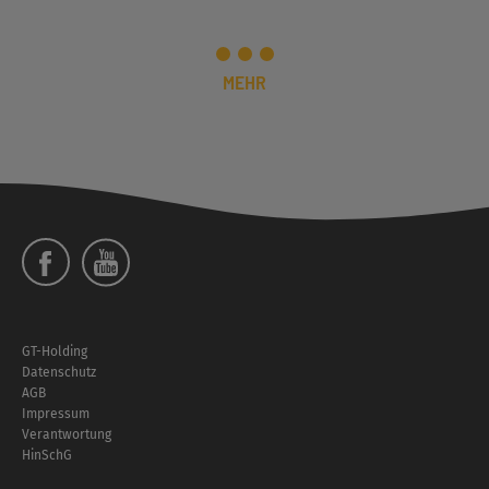
MEHR
Social
Menü
Footer
GT-Holding
Menü
Datenschutz
AGB
Impressum
Verantwortung
HinSchG