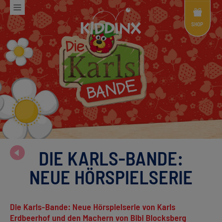
Shop
Menü
SHOP
DIE KARLS-BANDE:
NEUE HÖRSPIELSERIE
Die Karls-Bande: Neue Hörspielserie von Karls
Erdbeerhof und den Machern von Bibi Blocksberg