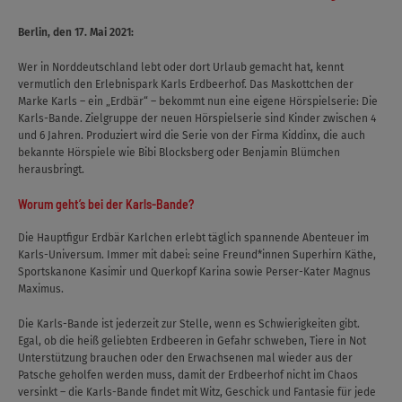
Berlin, den 17. Mai 2021:
Wer in Norddeutschland lebt oder dort Urlaub gemacht hat, kennt
vermutlich den Erlebnispark Karls Erdbeerhof. Das Maskottchen der
Marke Karls – ein „Erdbär“ – bekommt nun eine eigene Hörspielserie: Die
Karls-Bande. Zielgruppe der neuen Hörspielserie sind Kinder zwischen 4
und 6 Jahren. Produziert wird die Serie von der Firma Kiddinx, die auch
bekannte Hörspiele wie Bibi Blocksberg oder Benjamin Blümchen
herausbringt.
Worum geht’s bei der Karls-Bande?
Die Hauptfigur Erdbär Karlchen erlebt täglich spannende Abenteuer im
Karls-Universum. Immer mit dabei: seine Freund*innen Superhirn Käthe,
Sportskanone Kasimir und Querkopf Karina sowie Perser-Kater Magnus
Maximus.
Die Karls-Bande ist jederzeit zur Stelle, wenn es Schwierigkeiten gibt.
Egal, ob die heiß geliebten Erdbeeren in Gefahr schweben, Tiere in Not
Unterstützung brauchen oder den Erwachsenen mal wieder aus der
Patsche geholfen werden muss, damit der Erdbeerhof nicht im Chaos
versinkt – die Karls-Bande findet mit Witz, Geschick und Fantasie für jede