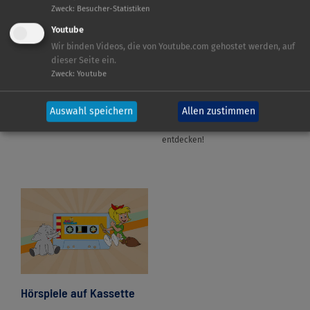
Zweck
:
Besucher-Statistiken
Youtube
Wir binden Videos, die von Youtube.com gehostet werden, auf
dieser Seite ein.
Bibi & Tina - Einfach
„Alexa, starte meine
Zweck
:
Youtube
anders
Ferien auf dem
Martinshof.“
Alle Produkte zum neuen
Auswahl speichern
Allen zustimmen
Kinofilm.
Jetzt die Alexa Skill zu Serie
entdecken!
Hörspiele auf Kassette