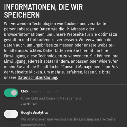
INFORMATIONEN, DIE WIR
DCM umsetzen zu können."
SPEICHERN
Für die Musik sind erneut Peter Plate, Ulf Sommer und Team
Wir verwenden Technologien wie Cookies und verarbeiten
zuständig. Gedreht wird in Berlin, Brandenburg und Sachsen-
personenbezogene Daten wie die IP-Adresse oder
Anhalt. DCM Film Distribution präsentiert eine DCM Pictures
Browserinformationen, um unsere Webseite für Sie optimal zu
Produktion in Ko-Produktion mit Kiddinx Studios, Bucket und Boje
gestalten und fortlaufend zu verbessern. Wir verwenden die
Buck Produktion. Gefördert mit Mitteln von Medienboard Berlin-
Daten auch, um Ergebnisse zu messen oder unsere Website-
Brandenburg, Mitteldeutsche Medienförderung,
Inhalte auszurichten. Daher bitten wir Sie hiermit um Ihre
Filmförderungsanstalt, Deutscher Filmförderfonds.
Einwilligung, diese Technologien zu verwenden. Sie können Ihre
Einwilligung jederzeit später ändern, anpassen oder widerrufen,
indem Sie auf die Schaltfläche “Consent Management“ am Fuß
Pressekontakt:
der Webseite klicken.
Um mehr zu erfahren, lesen Sie bitte
pressebüro berlin // Patricia Bauermeister & Anton Lorenz
unsere
Datenschutzerklärung
.
Patricia Bauermeister // Fon: +49 30 34351828 //
Mail:
patricia.bauermeister
[at]
pr-bauermeister.de
(patricia[dot]bauermeister[at]pr-bauermeister[dot]de)
CMS
(immer erforderlich)
Unser CMS und Consent Management
Zweck
:
CMS
Google Analytics
Wir analysieren und verbessern die Leistung unserer Seite
(anonymisiert).