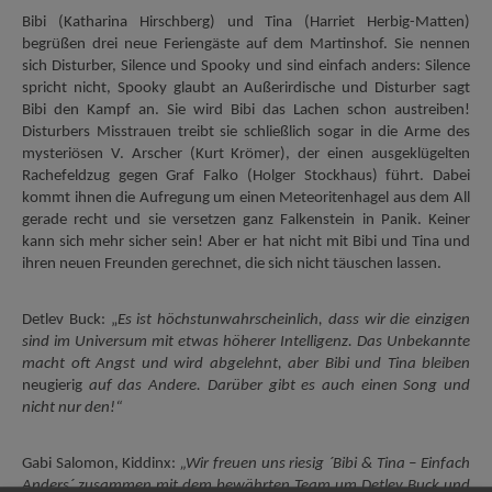
Bibi (Katharina Hirschberg) und Tina (Harriet Herbig-Matten)
begrüßen drei neue Feriengäste auf dem Martinshof. Sie nennen
sich Disturber, Silence und Spooky und sind einfach anders: Silence
spricht nicht, Spooky glaubt an Außerirdische und Disturber sagt
Bibi den Kampf an. Sie wird Bibi das Lachen schon austreiben!
Disturbers Misstrauen treibt sie schließlich sogar in die Arme des
mysteriösen V. Arscher (Kurt Krömer), der einen ausgeklügelten
Rachefeldzug gegen Graf Falko (Holger Stockhaus) führt. Dabei
kommt ihnen die Aufregung um einen Meteoritenhagel aus dem All
gerade recht und sie versetzen ganz Falkenstein in Panik. Keiner
kann sich mehr sicher sein! Aber er hat nicht mit Bibi und Tina und
ihren neuen Freunden gerechnet, die sich nicht täuschen lassen.
Detlev Buck: „
Es ist höchstunwahrscheinlich, dass wir die einzigen
sind im Universum mit etwas höherer Intelligenz. Das Unbekannte
macht oft Angst und wird abgelehnt, aber Bibi und Tina bleiben
neugierig
auf das Andere. Darüber gibt es auch einen Song und
nicht nur den!“
Gabi Salomon, Kiddinx:
„Wir freuen uns riesig ´Bibi & Tina – Einfach
Anders´ zusammen mit dem bewährten Team um Detlev Buck und