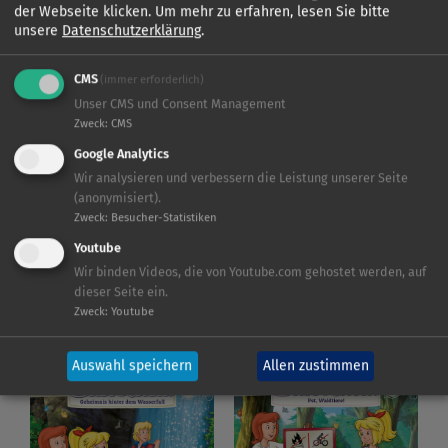
der Webseite klicken.
Um mehr zu erfahren, lesen Sie bitte
Alle Produkte zum neuen
unsere
Datenschutzerklärung
.
Kinofilm.
CMS
(immer erforderlich)
Unser CMS und Consent Management
Zweck
:
CMS
Google Analytics
BIBI UND TINA
BIBI UND TINA
Wir analysieren und verbessern die Leistung unserer Seite
(anonymisiert).
Zweck
:
Besucher-Statistiken
Youtube
Wir binden Videos, die von Youtube.com gehostet werden, auf
dieser Seite ein.
Zweck
:
Youtube
Auswahl speichern
Allen zustimmen
BIBI UND TINA
BIBI UND TINA