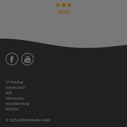
MEHR
Social
Menü
Footer
GT-Holding
Menü
Datenschutz
AGB
Impressum
Verantwortung
HinSchG
© 2025 KIDDINX Media GmbH