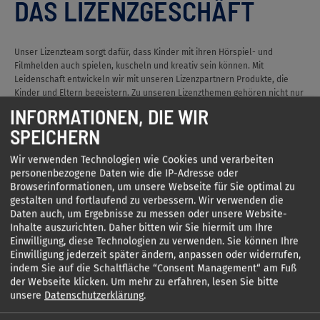
DAS LIZENZGESCHÄFT
Unser Lizenzteam sorgt dafür, dass Kinder mit ihren Hörspiel- und
Filmhelden auch spielen, kuscheln und kreativ sein können. Mit
Leidenschaft entwickeln wir mit unseren Lizenzpartnern Produkte, die
Kinder und Eltern begeistern. Zu unseren Lizenzthemen gehören nicht nur
die KIDDINX-eigenen Marken Benjamin Blümchen, Bibi Blocksberg und Bibi
INFORMATIONEN, DIE WIR
& Tina, sondern auch Mensch ärgere Dich nicht, Kniffel und Die Drei
SPEICHERN
Magier. Gerd Hahn’s Sorgenfresser und die farbenfrohen Gelini finden
sich ebenso in unserem Portfolio wie die Figuren des Cartoonisten Ralph
Wir verwenden Technologien wie Cookies und verarbeiten
Ruthe.
personenbezogene Daten wie die IP-Adresse oder
Browserinformationen, um unsere Webseite für Sie optimal zu
gestalten und fortlaufend zu verbessern. Wir verwenden die
Daten auch, um Ergebnisse zu messen oder unsere Website-
Inhalte auszurichten. Daher bitten wir Sie hiermit um Ihre
Einwilligung, diese Technologien zu verwenden. Sie können Ihre
Einwilligung jederzeit später ändern, anpassen oder widerrufen,
indem Sie auf die Schaltfläche “Consent Management“ am Fuß
der Webseite klicken.
Um mehr zu erfahren, lesen Sie bitte
unsere
Datenschutzerklärung
.