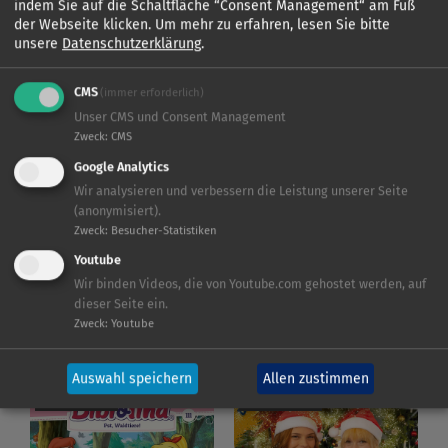
KIDDINX-Player
Hörspiele auf Kassette
indem Sie auf die Schaltfläche “Consent Management“ am Fuß
der Webseite klicken.
Um mehr zu erfahren, lesen Sie bitte
Alle Hörspielfolgen und Filme in
Alle Hörspiele wie früher auf
unsere
Datenschutzerklärung
.
der Streaming-App
Kassette und alle Neuheiten auf
MC
CMS
(immer erforderlich)
Unser CMS und Consent Management
Zweck
:
CMS
Google Analytics
Wir analysieren und verbessern die Leistung unserer Seite
BIBI UND TINA
BIBI UND TINA
(anonymisiert).
Zweck
:
Besucher-Statistiken
Youtube
Wir binden Videos, die von Youtube.com gehostet werden, auf
dieser Seite ein.
Zweck
:
Youtube
Auswahl speichern
Allen zustimmen
BIBI UND TINA
BIBI UND TINA