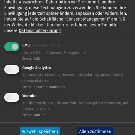
Inhalte auszurichten. Daher bitten wir Sie hiermit um Ihre
Einwilligung, diese Technologien zu verwenden. Sie können Ihre
Einwilligung jederzeit später ändern, anpassen oder widerrufen,
indem Sie auf die Schaltfläche “Consent Management“ am Fuß
der Webseite klicken.
Um mehr zu erfahren, lesen Sie bitte
unsere
Datenschutzerklärung
.
CMS
(immer erforderlich)
Unser CMS und Consent Management
Zielgruppe:
Zweck
:
CMS
Mädchen und Jungen
Google Analytics
All Agers
FACTS
Wir analysieren und verbessern die Leistung unserer Seite
Markenkern:
(anonymisiert).
Sage, Heldentum, Klassiker
Zweck
:
Besucher-Statistiken
Youtube
Hörspielfolgen
6 Hörspielfolgen
Wir binden Videos, die von Youtube.com gehostet werden, auf
dieser Seite ein.
Zweck
:
Youtube
Auswahl speichern
Allen zustimmen