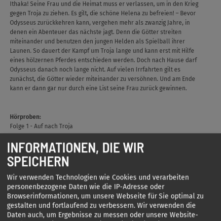
Ithaka! Seine Frau und die Heimat muss er verlassen, um in den Krieg
gegen Troja zu ziehen. Es gilt, die schöne Helena zu befreien! – Bevor
Odysseus zurückkehren kann, vergehen mehr als zwanzig Jahre, in
denen ein Abenteuer das nächste jagt. Denn die Götter streiten
miteinander und benutzen den jungen Helden als Spielball ihrer
Launen. So dauert der Kampf um Troja lange und kann erst mit Hilfe
eines hölzernen Pferdes entschieden werden. Doch nach Hause darf
Odysseus danach noch lange nicht. Auf vielen Irrfahrten gilt es
zunächst, die Götter wieder miteinander zu versöhnen. Und am Ende
kann er dann gar nur durch eine List seine Frau zurück gewinnen.
Hörproben:
Folge 1 - Auf nach Troja
INFORMATIONEN, DIE WIR
SPEICHERN
Wir verwenden Technologien wie Cookies und verarbeiten
Folge 2 - Der Krieg beginnt
personenbezogene Daten wie die IP-Adresse oder
Browserinformationen, um unsere Webseite für Sie optimal zu
gestalten und fortlaufend zu verbessern. Wir verwenden die
Daten auch, um Ergebnisse zu messen oder unsere Website-